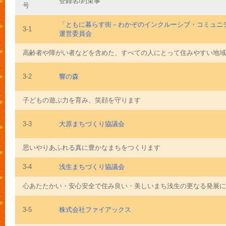
登録名/約束事
号
「ともに暮らす街－わかぞのインクルーシブ・コミュニ
3-1
運営委員会
高齢者や障がい者などを含めた、すべての人にとって住みやすい地域づ
3-2
響の森
子どもの遊ぶ力を育み、笑顔を守ります
3-3
大原まちづくり協議会
思いやりあふれる真に豊かなまちをつくります
3-4
浅生まちづくり協議会
心あたたかい・安心安全で住み良い・美しいまち浅生の更なる発展に
3-5
株式会社ファイアックス