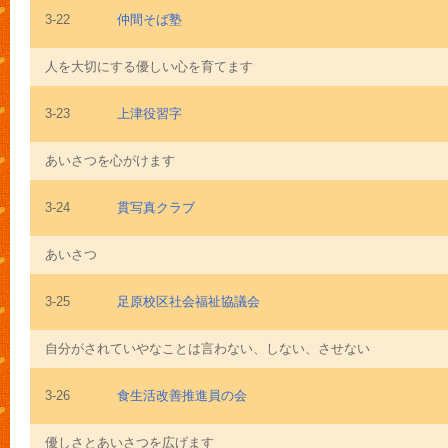
3-22
仲間そば塾
人を大切にする優しい心を育てます
3-23
上津役習字
あいさつを心がけます
3-24
貫写真クラブ
あいさつ
3-25
足原校区社会福祉協議会
自分がされていやなことは言わない、しない、させない
3-26
食生活改善推進員の会
優しさとあいさつを広げます