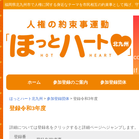
福岡県北九州市で人権に関する身近なテーマを市民相互の約束事として掲げ、守
ホーム
参加登録のご案内
参加登録団体
ほっとハート北九州
>
参加登録団体
> 登録令和3年度
登録令和3年度
詳細については登録名をクリックすると詳細ページへジャンプします。
登録番