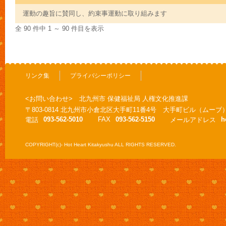
運動の趣旨に賛同し、約束事運動に取り組みます
全 90 件中 1 ～ 90 件目を表示
リンク集
プライバシーポリシー
<お問い合わせ> 北九州市 保健福祉局 人権文化推進課
〒803-0814 北九州市小倉北区大手町11番4号 大手町ビル（ムーブ
093-562-5010
FAX
093-562-5150
h
電話
メールアドレス
COPYRIGHT(c)- Hot Heart Kitakyushu ALL RIGHTS RESERVED.