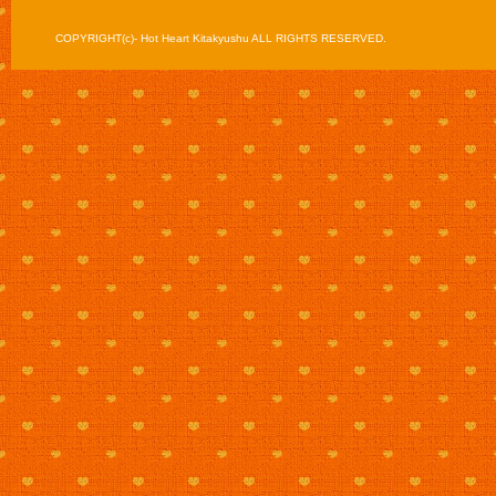
COPYRIGHT(c)- Hot Heart Kitakyushu ALL RIGHTS RESERVED.