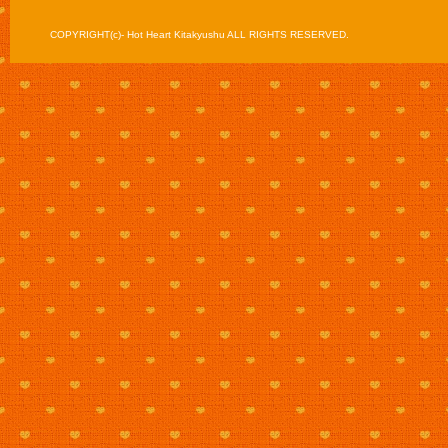
COPYRIGHT(c)- Hot Heart Kitakyushu ALL RIGHTS RESERVED.