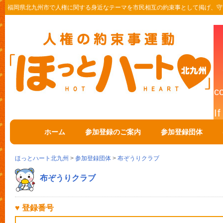
福岡県北九州市で人権に関する身近なテーマを市民相互の約束事として掲げ、守
ホーム
参加登録のご案内
参加登録団体
ほっとハート北九州
>
参加登録団体
>
布ぞうりクラブ
布ぞうりクラブ
♥ 登録番号