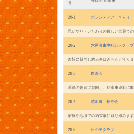
登録名/約束事
号
28-1
ボランティア きらり
思いやり・いたわりの優しい言葉での
28-2
木屋瀬東中町老人クラブ
趣旨に賛同し約束事はきちんと守りま
28-3
白寿会
運動の趣旨に賛同し、約束事運動に取
28-4
感田町 長寿会
家庭や地域での約束事に取り組みます
28-5
日の出クラブ