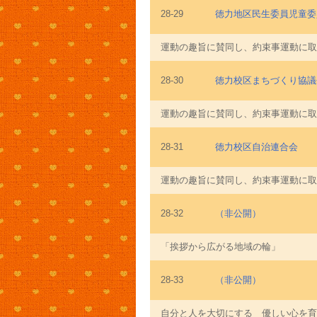
28-29
徳力地区民生委員児童委
運動の趣旨に賛同し、約束事運動に取
28-30
徳力校区まちづくり協議
運動の趣旨に賛同し、約束事運動に取
28-31
徳力校区自治連合会
運動の趣旨に賛同し、約束事運動に取
28-32
（非公開）
「挨拶から広がる地域の輪」
28-33
（非公開）
自分と人を大切にする 優しい心を育