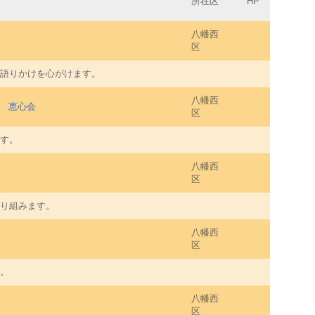
所在区
HP
八幡西
区
語りかけを心がけます。
八幡西
 恵心会
区
す。
八幡西
区
り組みます。
八幡西
区
。
八幡西
区