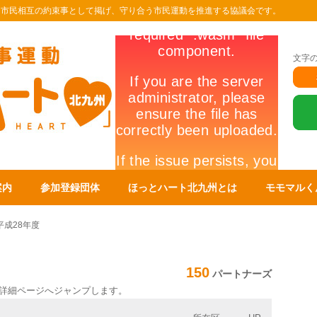
を市民相互の約束事として掲げ、守り合う市民運動を推進する協議会です。
文字
案内
参加登録団体
ほっとハート北九州とは
モモマルく
平成28年度
150
パートナーズ
詳細ページへジャンプします。