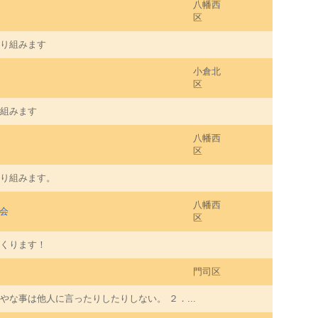
八幡西
区
り組みます
小倉北
区
組みます
八幡西
区
り組みます。
八幡西
会
区
くります！
門司区
な事は他人に言ったりしたりしない。 ２．...