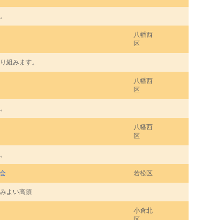
。
八幡西
区
り組みます。
八幡西
区
。
八幡西
区
。
会
若松区
みよい高須
小倉北
区