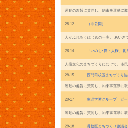
運動の趣旨に賛同し、約束事運動に取
28-12
（非公開）
人がふれあうはじめの一歩。 あいさ
28-14
「いのち･愛・人権」北
人権文化のまちづくりにむけて、市民
28-15
西門司校区まちづくり協
運動の趣旨に賛同し、約束事運動に取
28-17
生涯学習グループ ピー
運動の趣旨に賛同し、約束事運動に取
28-18
貫校区まちづくり協議会