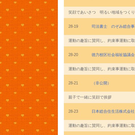
笑顔であいさつ 明るい地域をつくり
28-19
司法書士 のぞみ総合事
運動の趣旨に賛同し、約束事運動に取
28-20
徳力校区社会福祉協議会
運動の趣旨に賛同し、約束事運動に取
28-21
（非公開）
親子で一緒に笑顔で挨拶
28-23
日本総合住生活株式会社
運動の趣旨に賛同し、約束事運動に取