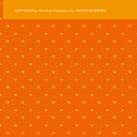
COPYRIGHT(c)- Hot Heart Kitakyushu ALL RIGHTS RESERVED.