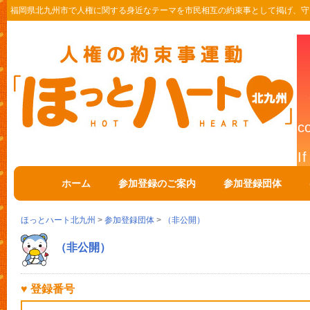
福岡県北九州市で人権に関する身近なテーマを市民相互の約束事として掲げ、守
ホーム
参加登録のご案内
参加登録団体
ほっとハート北九州
>
参加登録団体
>
（非公開）
（非公開）
♥ 登録番号