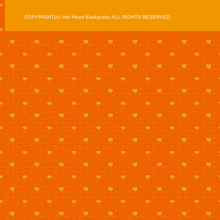
COPYRIGHT(c)- Hot Heart Kitakyushu ALL RIGHTS RESERVED.