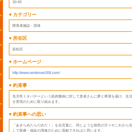
30-95
♥ カテゴリー
障害者施設・団体
♥ 所在区
若松区
♥ ホームページ
http://www.sentensei308.com/
♥ 約束事
先天性ミオパチーという筋肉難病に対して患者さんに夢と希望を届け、生
を実現のために取り組みます。
♥ 約束事への思い
「あきらめたらだめだ！」を合言葉に、同じような病気の方々やこれから
して医療・福祉の増進のために貢献できればと思います。