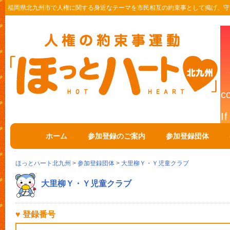
福岡県北九州市で人権に関する身近なテーマを市民相互の約束事として掲げ、守
ホーム
参加登録のご案内
参加登録団体
ほっとハート北九州
>
参加登録団体
>
大里柳Ｙ・Ｙ児童クラブ
大里柳Ｙ・Ｙ児童クラブ
♥ 登録番号