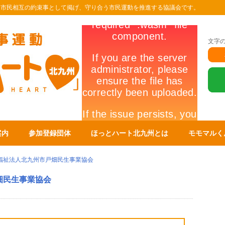
を市民相互の約束事として掲げ、守り合う市民運動を推進する協議会です。
文字
案内
参加登録団体
ほっとハート北九州とは
モモマルく
福祉法人北九州市戸畑民生事業協会
畑民生事業協会