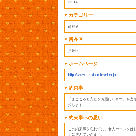
23-14
♥ カテゴリー
高齢者
♥ 所在区
戸畑区
♥ ホームページ
http://www.tobata-minsei.or.jp
♥ 約束事
「まごころと安心をお届けします」を念
指します。
♥ 約束事への思い
この約束事を忘れずに、老人ホームをは
切に進んでいきます。