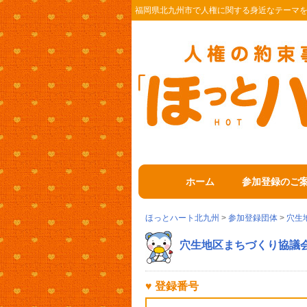
福岡県北九州市で人権に関する身近なテーマ
ホーム
参加登録のご
ほっとハート北九州
>
参加登録団体
>
穴生
穴生地区まちづくり協議
♥ 登録番号