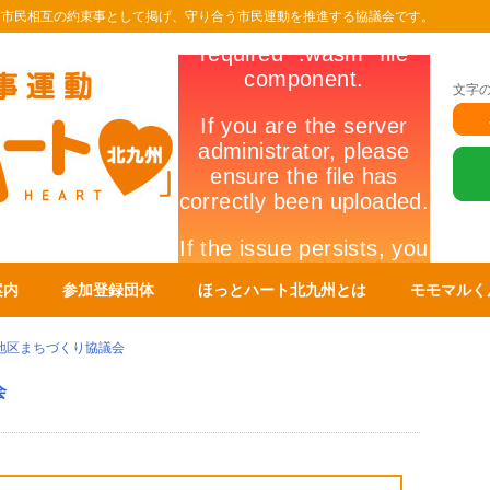
を市民相互の約束事として掲げ、守り合う市民運動を推進する協議会です。
文字
案内
参加登録団体
ほっとハート北九州とは
モモマルく
地区まちづくり協議会
会