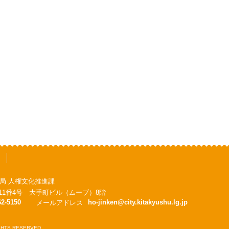
局 人権文化推進課
手町11番4号 大手町ビル（ムーブ）8階
62-5150
ho-jinken@city.kitakyushu.lg.jp
メールアドレス
RIGHTS RESERVED.