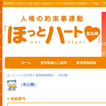
福岡県北九州市で人権に関する身近なテーマを市民相互の約束事として掲げ、守
ホーム
参加登録のご案内
参加登録団体
ほっとハート北九州
>
参加登録団体
>
（非公開）
（非公開）
♥ 登録番号