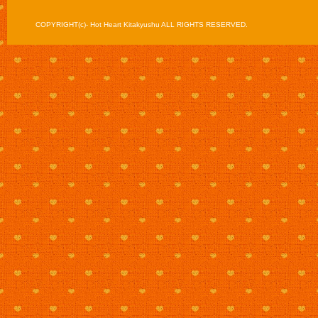
COPYRIGHT(c)- Hot Heart Kitakyushu ALL RIGHTS RESERVED.