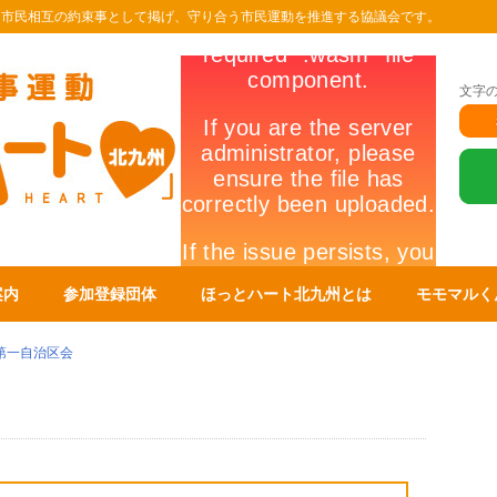
を市民相互の約束事として掲げ、守り合う市民運動を推進する協議会です。
文字
案内
参加登録団体
ほっとハート北九州とは
モモマルく
第一自治区会