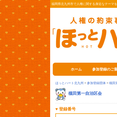
福岡県北九州市で人権に関する身近なテーマ
ホーム
参加登録のご
ほっとハート北九州
>
参加登録団体
>
槻田
槻田第一自治区会
♥ 登録番号