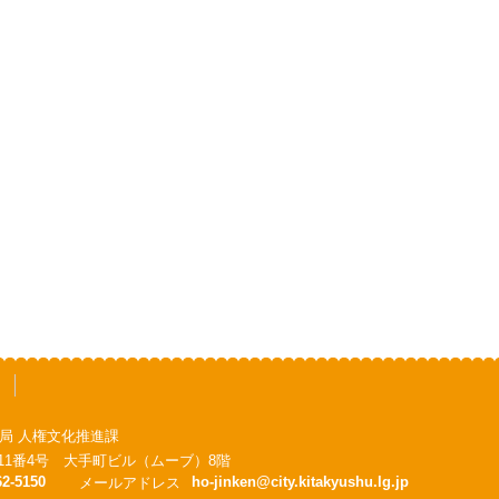
局 人権文化推進課
手町11番4号 大手町ビル（ムーブ）8階
62-5150
ho-jinken@city.kitakyushu.lg.jp
メールアドレス