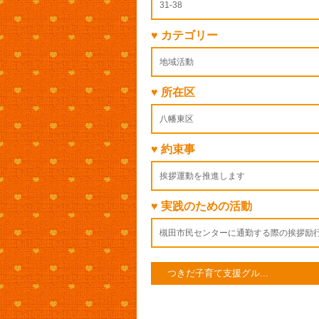
31-38
♥ カテゴリー
地域活動
♥ 所在区
八幡東区
♥ 約束事
挨拶運動を推進します
♥ 実践のための活動
槻田市民センターに通勤する際の挨拶励
つきだ子育て支援グル...