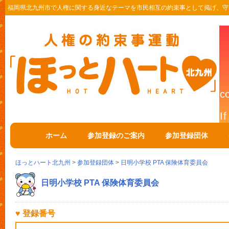
福岡県北九州市で人権に関する身近なテーマを市民相互の約束事として掲げ、守
ホーム
参加登録のご案内
参加登録団体
ほっとハート北九州
>
参加登録団体
>
日明小学校 PTA 保険体育委員会
日明小学校 PTA 保険体育委員会
♥ 登録番号