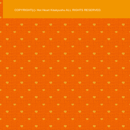
COPYRIGHT(c)- Hot Heart Kitakyushu ALL RIGHTS RESERVED.