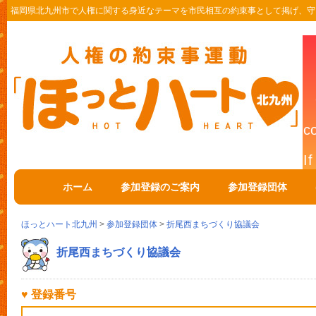
福岡県北九州市で人権に関する身近なテーマを市民相互の約束事として掲げ、守
ホーム
参加登録のご案内
参加登録団体
ほっとハート北九州
>
参加登録団体
>
折尾西まちづくり協議会
折尾西まちづくり協議会
♥ 登録番号