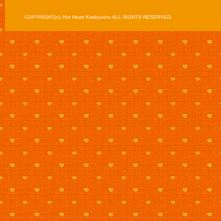
COPYRIGHT(c)- Hot Heart Kitakyushu ALL RIGHTS RESERVED.