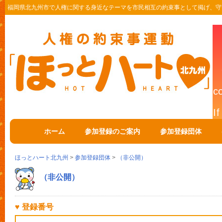
福岡県北九州市で人権に関する身近なテーマを市民相互の約束事として掲げ、守
ホーム
参加登録のご案内
参加登録団体
ほっとハート北九州
>
参加登録団体
>
（非公開）
（非公開）
♥ 登録番号