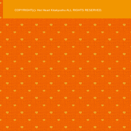
COPYRIGHT(c)- Hot Heart Kitakyushu ALL RIGHTS RESERVED.