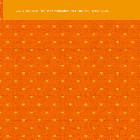
COPYRIGHT(c)- Hot Heart Kitakyushu ALL RIGHTS RESERVED.