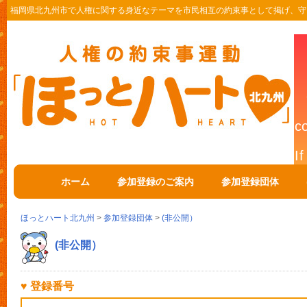
福岡県北九州市で人権に関する身近なテーマを市民相互の約束事として掲げ、守
ホーム
参加登録のご案内
参加登録団体
ほっとハート北九州
>
参加登録団体
>
(非公開）
(非公開）
♥ 登録番号