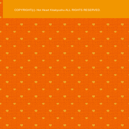
COPYRIGHT(c)- Hot Heart Kitakyushu ALL RIGHTS RESERVED.