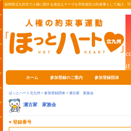
福岡県北九州市で人権に関する身近なテーマを市民相互の約束事として掲げ、守
ホーム
参加登録のご案内
参加登録団体
ほっとハート北九州
>
参加登録団体
>
瀬古家 家族会
瀬古家 家族会
♥ 登録番号