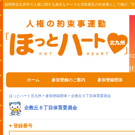
福岡県北九州市で人権に関する身近なテーマを市民相互の約束事として掲げ、守
ホーム
参加登録のご案内
参加登録団体
ほっとハート北九州
>
参加登録団体
>
企救丘６丁目体育委員会
企救丘６丁目体育委員会
♥ 登録番号