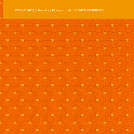
COPYRIGHT(c)- Hot Heart Kitakyushu ALL RIGHTS RESERVED.