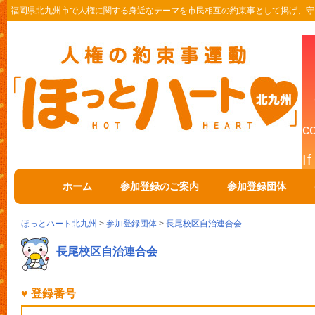
福岡県北九州市で人権に関する身近なテーマを市民相互の約束事として掲げ、守
ホーム
参加登録のご案内
参加登録団体
ほっとハート北九州
>
参加登録団体
>
長尾校区自治連合会
長尾校区自治連合会
♥ 登録番号