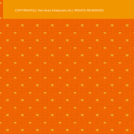
COPYRIGHT(c)- Hot Heart Kitakyushu ALL RIGHTS RESERVED.