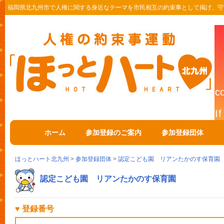
福岡県北九州市で人権に関する身近なテーマを市民相互の約束事として掲げ、守
ホーム
参加登録のご案内
参加登録団体
ほっとハート北九州
>
参加登録団体
>
認定こども園 リアンたかのす保育園
認定こども園 リアンたかのす保育園
♥ 登録番号