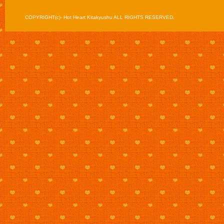
COPYRIGHT(c)- Hot Heart Kitakyushu ALL RIGHTS RESERVED.