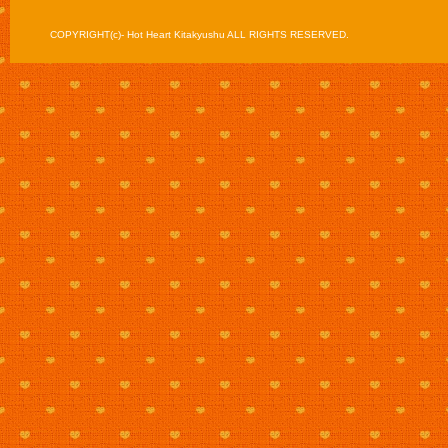
COPYRIGHT(c)- Hot Heart Kitakyushu ALL RIGHTS RESERVED.