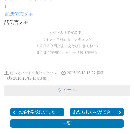
↓
電話伝言メモ
話伝言メモ
ヒゲメガネで変装中！
ミイラ？それともドラキュラ？
１０月２９日だよ。あそびにきてね～♪
まだまだ半袖で、モリモリお仕事中☆
ほっとハート北九州スタッフ
2016/10/18 15:22
投稿
2016/10/18 16:28 修正
ツイート
長尾小学校にいったおはな...
あたらしいのができたよ
一覧