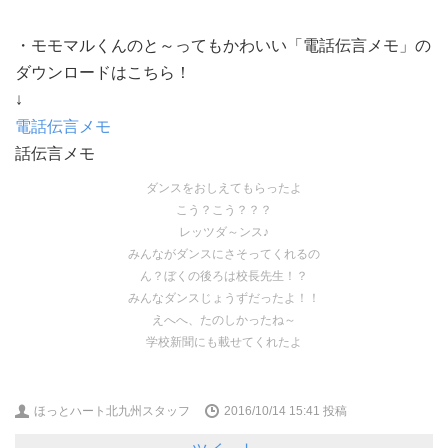
・モモマルくんのと～ってもかわいい「電話伝言メモ」の
ダウンロードはこちら！
↓
電話伝言メモ
話伝言メモ
ダンスをおしえてもらったよ
こう？こう？？？
レッツダ～ンス♪
みんながダンスにさそってくれるの
ん？ぼくの後ろは校長先生！？
みんなダンスじょうずだったよ！！
えへへ、たのしかったね～
学校新聞にも載せてくれたよ
ほっとハート北九州スタッフ
2016/10/14 15:41
投稿