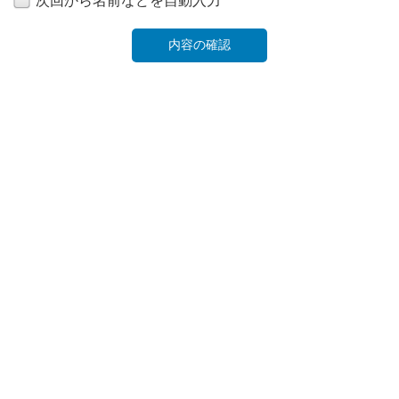
次回から名前などを自動入力
「北九州音頭」？？？
わ～、なにそれ！
どんなのなんだろう！？
スタッフのみんなにも「しってる？」ってきいてみた
んだけど、みんな「なにそれ？」っていってたの。
だから、おねえさんといっしょに、しらべてみちゃった！
だって、きになるもん♪
そしたらね、今もあるみたい！
今もおどってるがっこうがあるみたいだったよ。
べつのスタッフのおねえさんは、「『北九州音頭』は
わかんないけど、『小倉音頭』？はおどってたよ。