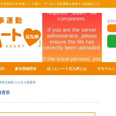
を市民相互の約束事として掲げ、守り合う市民運動を推進する協議会です。
文字
案内
参加登録団体
ほっとハート北九州とは
モモマルく
州市立若松コスモス保育所
保育所