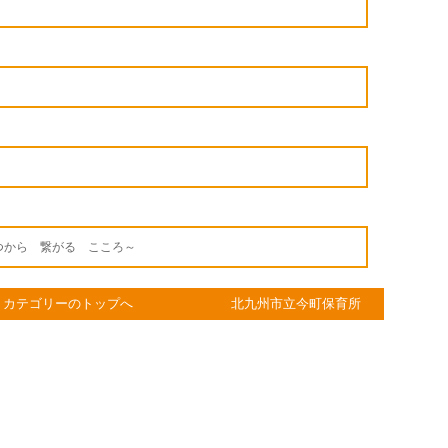
つから 繋がる こころ～
カテゴリーのトップへ
北九州市立今町保育所