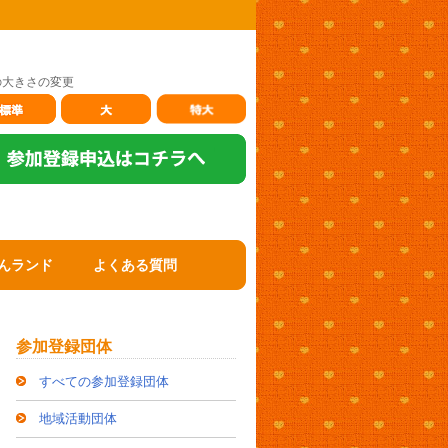
の大きさの変更
んランド
よくある質問
参加登録団体
すべての参加登録団体
地域活動団体