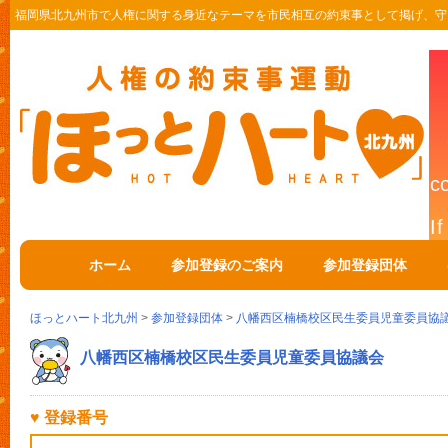
福岡県北九州市で人権に関する身近なテーマを市民相互の約束事として掲げ、守
ホーム
参加登録のご案内
参加登録団体
ほっとハート北九州
>
参加登録団体
>
八幡西区楠橋校区民生委員児童委員協
八幡西区楠橋校区民生委員児童委員協議会
♥ 登録番号