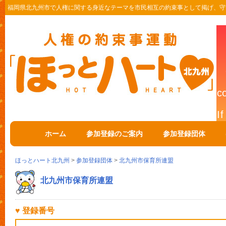
福岡県北九州市で人権に関する身近なテーマを市民相互の約束事として掲げ、守
ホーム
参加登録のご案内
参加登録団体
ほっとハート北九州
>
参加登録団体
>
北九州市保育所連盟
北九州市保育所連盟
♥ 登録番号