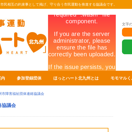
を市民相互の約束事として掲げ、守り合う市民運動を推進する協議会です。
文字
案内
参加登録団体
ほっとハート北九州とは
モモマルく
州市障害福祉団体連絡協議会
絡協議会