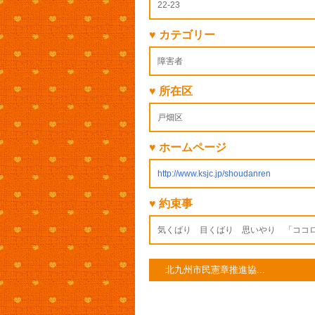
22-23
♥ カテゴリー
障害者
♥ 所在区
戸畑区
♥ ホームページ
http://www.ksjc.jp/shoudanren
♥ 約束事
気くばり 目くばり 思いやり 「ココ
北九州市民憲章推進協...