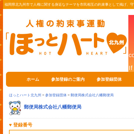
福岡県北九州市で人権に関する身近なテーマを市民相互の約束事として掲げ、守
ホーム
参加登録のご案内
参加登録団体
ほっとハート北九州
>
参加登録団体
>
郵便局株式会社八幡郵便局
郵便局株式会社八幡郵便局
♥ 登録番号