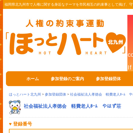
福岡県北九州市で人権に関する身近なテーマを市民相互の約束事として掲げ、守
ホーム
参加登録のご案内
参加登録団体
ほっとハート北九州
>
参加登録団体
>
社会福祉法人孝徳会 軽費老人ﾎｰﾑ 
社会福祉法人孝徳会 軽費老人ﾎｰﾑ やはず荘
♥ 登録番号