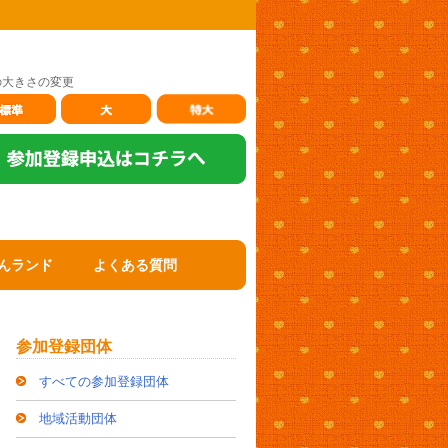
の大きさの変更
んランド
よくある質問
参加登録団体
すべての参加登録団体
地域活動団体