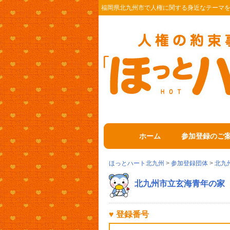
福岡県北九州市で人権に関する身近なテーマ
ホーム
参加登録のご
ほっとハート北九州
>
参加登録団体
>
北九
北九州市立玄海青年の家
♥ 登録番号