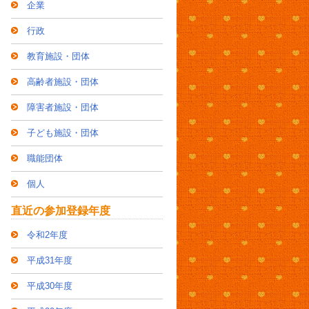
企業
行政
教育施設・団体
高齢者施設・団体
障害者施設・団体
子ども施設・団体
職能団体
個人
直近の参加登録年度
令和2年度
平成31年度
平成30年度