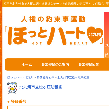
福岡県北九州市で人権に関する身近なテーマを市民相互の約束事として掲げ、守
ホーム
参加登録のご案内
参加登録団体
ほっとハート北九州
>
参加登録団体
>
北九州市立松ヶ江幼稚園
北九州市立松ヶ江幼稚園
♥ 登録番号