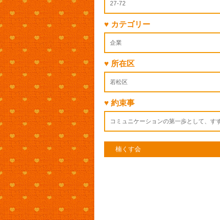
27-72
♥ カテゴリー
企業
♥ 所在区
若松区
♥ 約束事
コミュニケーションの第一歩として、す
楠くす会