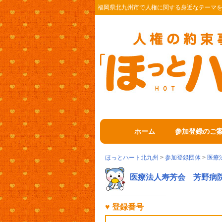
福岡県北九州市で人権に関する身近なテーマ
ホーム
参加登録のご
ほっとハート北九州
>
参加登録団体
>
医療
医療法人寿芳会 芳野病
♥ 登録番号