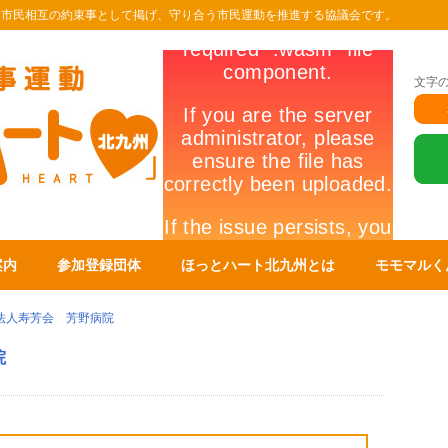
を市民相互の約束事として掲げ、守り合う市民運動を推進する協議会です。
文字
案内
参加登録団体
ほっとハート北九州とは
モモマルく
法人寿芳会 芳野病院
院