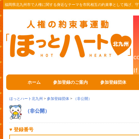
福岡県北九州市で人権に関する身近なテーマを市民相互の約束事として掲げ、守
ホーム
参加登録のご案内
参加登録団体
ほっとハート北九州
>
参加登録団体
>
（非公開）
（非公開）
♥ 登録番号