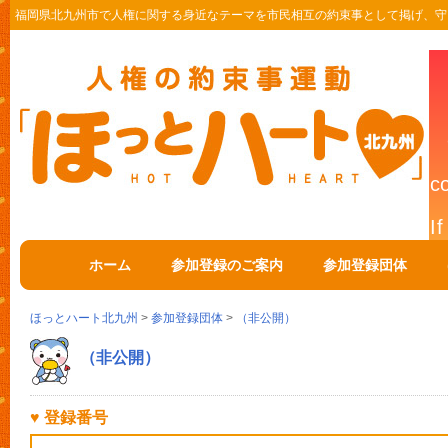
福岡県北九州市で人権に関する身近なテーマを市民相互の約束事として掲げ、守
ホーム
参加登録のご案内
参加登録団体
ほっとハート北九州
>
参加登録団体
>
（非公開）
（非公開）
♥ 登録番号