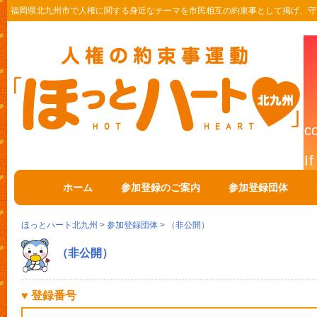
福岡県北九州市で人権に関する身近なテーマを市民相互の約束事として掲げ、守
ホーム
参加登録のご案内
参加登録団体
ほっとハート北九州
>
参加登録団体
>
（非公開）
（非公開）
♥ 登録番号