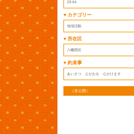
29-64
♥ カテゴリー
地域活動
♥ 所在区
八幡西区
♥ 約束事
あいさつ えがおを 心がけます
（非公開）