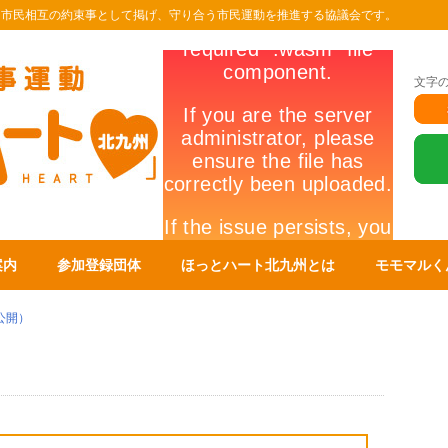
を市民相互の約束事として掲げ、守り合う市民運動を推進する協議会です。
文字
案内
参加登録団体
ほっとハート北九州とは
モモマルく
公開）