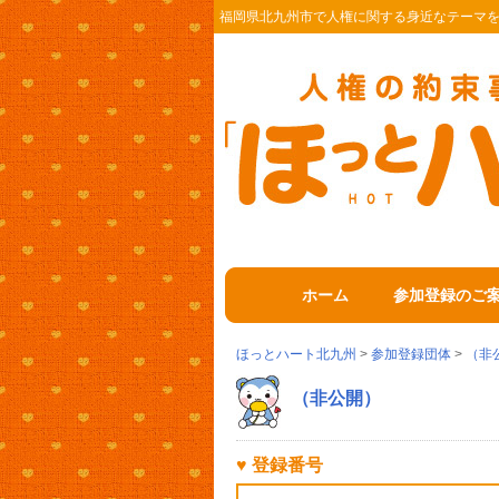
福岡県北九州市で人権に関する身近なテーマ
ホーム
参加登録のご
ほっとハート北九州
>
参加登録団体
>
（非
（非公開）
♥ 登録番号