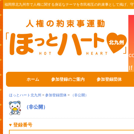
福岡県北九州市で人権に関する身近なテーマを市民相互の約束事として掲げ、守
ホーム
参加登録のご案内
参加登録団体
ほっとハート北九州
>
参加登録団体
>
（非公開）
（非公開）
♥ 登録番号