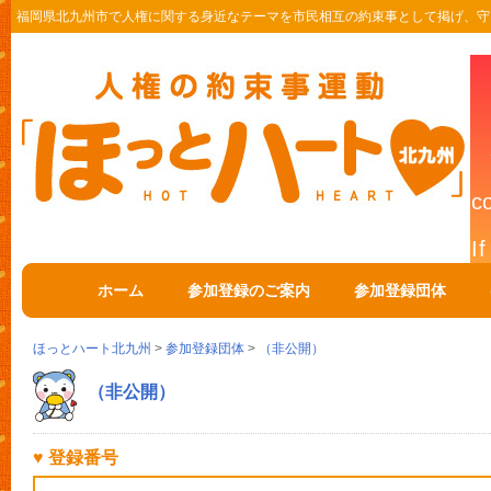
福岡県北九州市で人権に関する身近なテーマを市民相互の約束事として掲げ、守
ホーム
参加登録のご案内
参加登録団体
ほっとハート北九州
>
参加登録団体
>
（非公開）
（非公開）
♥ 登録番号