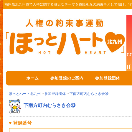
福岡県北九州市で人権に関する身近なテーマを市民相互の約束事として掲げ、守
ホーム
参加登録のご案内
参加登録団体
ほっとハート北九州
>
参加登録団体
>
下南方町内むらさき会⑩
下南方町内むらさき会⑩
♥ 登録番号