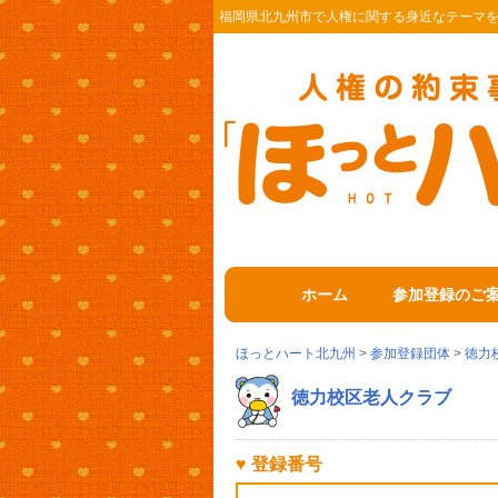
福岡県北九州市で人権に関する身近なテーマ
ホーム
参加登録のご
ほっとハート北九州
>
参加登録団体
>
徳力
徳力校区老人クラブ
♥ 登録番号