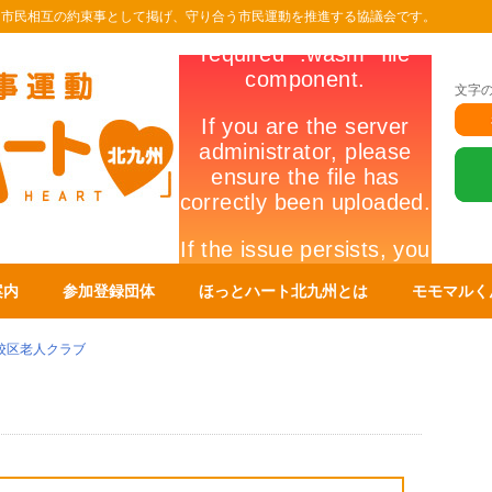
を市民相互の約束事として掲げ、守り合う市民運動を推進する協議会です。
文字
案内
参加登録団体
ほっとハート北九州とは
モモマルく
校区老人クラブ