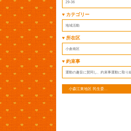
29-36
♥ カテゴリー
地域活動
♥ 所在区
小倉南区
♥ 約束事
運動の趣旨に賛同し、約束事運動に取り
小森江東地区 民生委...