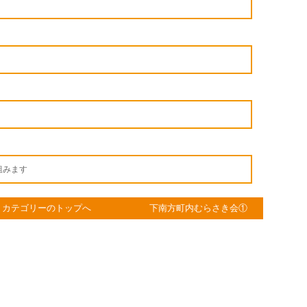
組みます
カテゴリーのトップへ
下南方町内むらさき会①