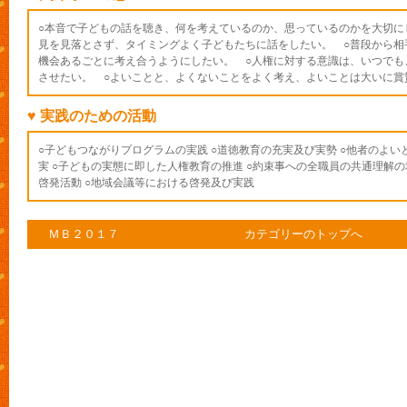
○本音で子どもの話を聴き、何を考えているのか、思っているのかを大切に
見を見落とさず、タイミングよく子どもたちに話をしたい。 ○普段から相
機会あるごとに考え合うようにしたい。 ○人権に対する意識は、いつでも
させたい。 ○よいことと、よくないことをよく考え、よいことは大いに賞
♥ 実践のための活動
○子どもつながりプログラムの実践 ○道徳教育の充実及び実勢 ○他者のよ
実 ○子どもの実態に即した人権教育の推進 ○約束事への全職員の共通理解の
啓発活動 ○地域会議等における啓発及び実践
ＭＢ２０１７
カテゴリーのトップへ