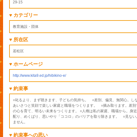
29-15
♥ カテゴリー
教育施設・団体
♥ 所在区
若松区
♥ ホームページ
http://www.kita9.ed.jp/hibikino-e/
♥ 約束事
○叱るより、まず聴きます、子どもの気持ち。 ○差別、偏見、無関心。し
あいさつと笑顔で楽しい家庭と職場をつくります。 ○摘み取ります。差別
の心を育て、明るい未来をつくります。 ○人権は私の家庭、職場から。身
配り、めくばり、思いやり「ココロ」のバリアを取り除きます。 ○見ない
ません。
♥ 約束事への思い