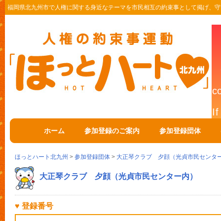
福岡県北九州市で人権に関する身近なテーマを市民相互の約束事として掲げ、守
ホーム
参加登録のご案内
参加登録団体
ほっとハート北九州
>
参加登録団体
>
大正琴クラブ 夕顔（光貞市民センタ
大正琴クラブ 夕顔（光貞市民センター内）
♥ 登録番号