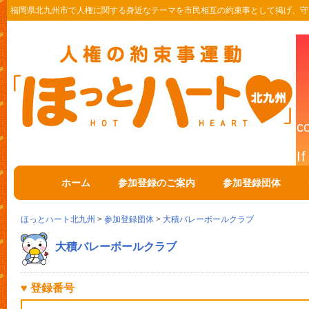
福岡県北九州市で人権に関する身近なテーマを市民相互の約束事として掲げ、守
ホーム
参加登録のご案内
参加登録団体
ほっとハート北九州
>
参加登録団体
>
大積バレーボールクラブ
大積バレーボールクラブ
♥ 登録番号