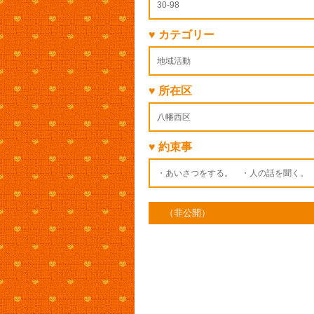
30-98
♥ カテゴリー
地域活動
♥ 所在区
八幡西区
♥ 約束事
・あいさつをする。 ・人の話を聞く。
（非公開）