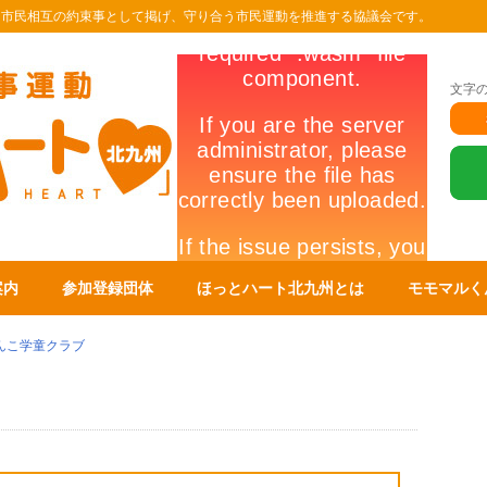
を市民相互の約束事として掲げ、守り合う市民運動を推進する協議会です。
文字
案内
参加登録団体
ほっとハート北九州とは
モモマルく
んこ学童クラブ