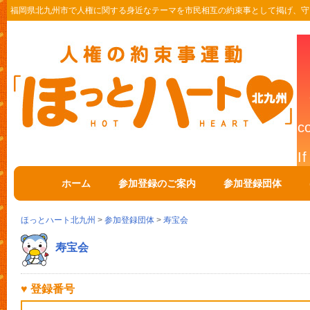
福岡県北九州市で人権に関する身近なテーマを市民相互の約束事として掲げ、守
ホーム
参加登録のご案内
参加登録団体
ほっとハート北九州
>
参加登録団体
>
寿宝会
寿宝会
♥ 登録番号