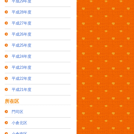
平成29年度
平成28年度
平成27年度
平成26年度
平成25年度
平成24年度
平成23年度
平成22年度
平成21年度
所在区
門司区
小倉北区
小倉南区