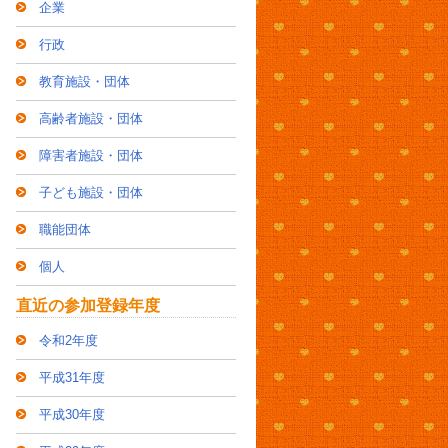
企業
行政
教育施設・団体
高齢者施設・団体
障害者施設・団体
子ども施設・団体
職能団体
個人
直近の参加登録年度
令和2年度
平成31年度
平成30年度