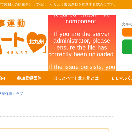
を市民相互の約束事として掲げ、守り合う市民運動を推進する協議会です。
文字
案内
参加登録団体
ほっとハート北九州とは
モモマルく
学童保育クラブ