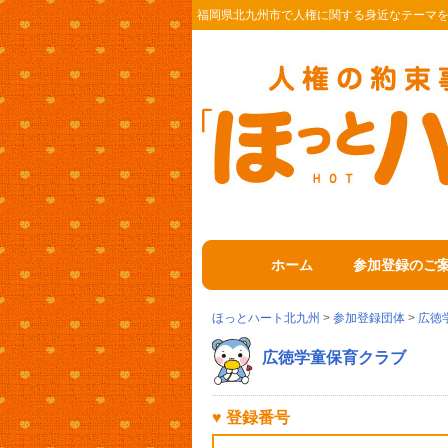
福岡県北九州市で人権に関する身近なテーマ
ホーム
参加登録のご
ほっとハート北九州
>
参加登録団体
>
広徳
広徳学童保育クラブ
♥ 登録番号