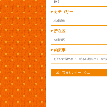
30-7
♥ カテゴリー
地域活動
♥ 所在区
八幡西区
♥ 約束事
お互いに認め合い 明るい地域づくりに
浅川市民センター ク...