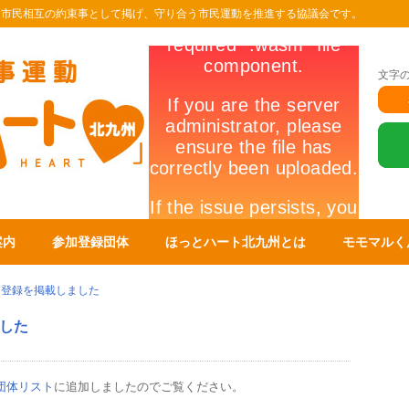
を市民相互の約束事として掲げ、守り合う市民運動を推進する協議会です。
文字
案内
参加登録団体
ほっとハート北九州とは
モモマルく
加登録を掲載しました
した
団体リスト
に追加しましたのでご覧ください。