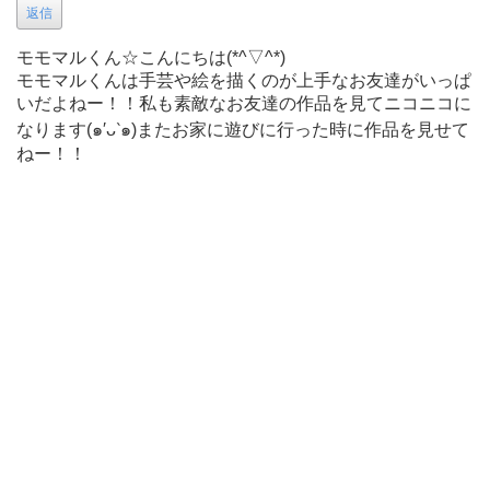
返信
モモマルくん☆こんにちは(*^▽^*)
モモマルくんは手芸や絵を描くのが上手なお友達がいっぱ
いだよねー！！私も素敵なお友達の作品を見てニコニコに
なります(๑′ᴗ‵๑)またお家に遊びに行った時に作品を見せて
ねー！！
まだまだ寒いけど、あったかくて美味しいご飯を食べて元
気に過ごしてね(*´∀｀*)ﾉﾁｬ
miffy 2019年02月11日 13時57分44秒 ( 月 )
そっくり・・・
返信