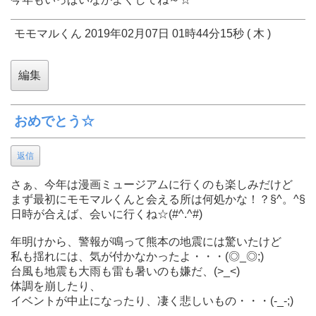
モモマルくん 2019年02月07日 01時44分15秒 ( 木 )
おめでとう☆
返信
さぁ、今年は漫画ミュージアムに行くのも楽しみだけど
まず最初にモモマルくんと会える所は何処かな！？§^。^§
日時が合えば、会いに行くね☆(#^.^#)
年明けから、警報が鳴って熊本の地震には驚いたけど
私も揺れには、気が付かなかったよ・・・(◎_◎;)
台風も地震も大雨も雷も暑いのも嫌だ、(>_<)
体調を崩したり、
イベントが中止になったり、凄く悲しいもの・・・(-_-;)