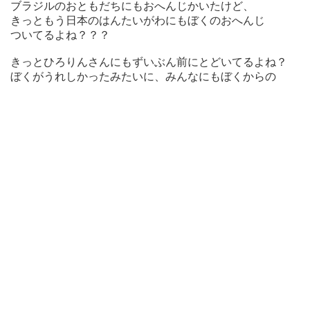
ブラジルのおともだちにもおへんじかいたけど、
きっともう日本のはんたいがわにもぼくのおへんじ
ついてるよね？？？
きっとひろりんさんにもずいぶん前にとどいてるよね？
ぼくがうれしかったみたいに、みんなにもぼくからの
おへんじがよろこんでもらえるといいな。
そしてひろりんさんと今年はじめてあえそうなのは、
やっぱり「漫画ミュージアム」かな！？
モモマルくん 2019年02月07日 01時31分22秒 ( 木 )
そうか・・・
返信